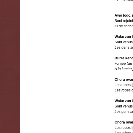
Awo todo, 
Sont rejoin
Ils se sont 
Wako zuo k
Sont venus 
Les gens so
Burre ken
Fumée (au 
A la fumée 
Chora oya
Les robes 
Les robes 
Wako zuo k
Sont venus 
Les gens so
Chora oya
Les robes 