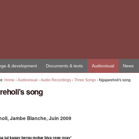
ge & development
Documents & texts
Audiovisual
News
re:
Home
›
Audiovisual
›
Audio Recordings
›
Three Songs
›
Ngajareholi's song
reholi's song
holi, Jambe Blanche, Juin 2009
ba tui kagay bergu molue biya rege oyay’