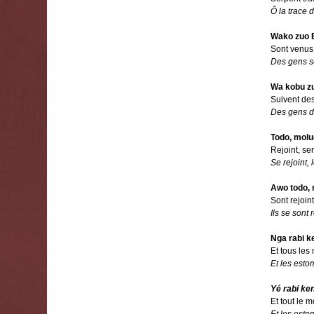
Ô la trace 
Wako zuo 
Sont venus
Des gens so
Wa kobu zu
Suivent des
Des gens de
Todo, molu
Rejoint, se
Se rejoint,
Awo todo, 
Sont rejoin
Ils se sont 
Nga rabi k
Et tous les
Et les est
Yé rabi ke
Et tout le 
Et les est