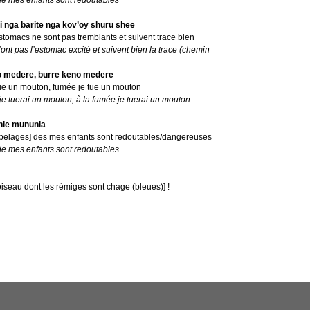
de mes enfants sont redoutables
i nga barite nga kov’oy shuru shee
tomacs ne sont pas tremblants et suivent trace bien
ont pas l’estomac excité et suivent bien la trace (chemin
o medere, burre keno medere
ue un mouton, fumée je tue un mouton
je tuerai un mouton, à la fumée je tuerai un mouton
nie mununia
[pelages] des mes enfants sont redoutables/dangereuses
de mes enfants sont redoutables
iseau dont les rémiges sont chage (bleues)] !