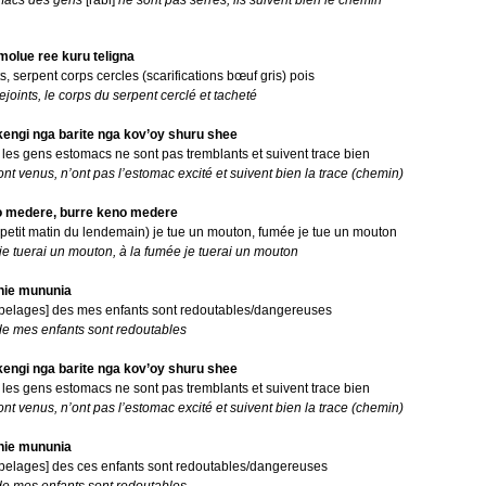
molue ree kuru teligna
ts, serpent corps cercles (scarifications bœuf gris) pois
rejoints, le corps du serpent cerclé et tacheté
engi nga barite nga kov’oy shuru shee
les gens estomacs ne sont pas tremblants et suivent trace bien
nt venus, n’ont pas l’estomac excité et suivent bien la trace (chemin)
o medere, burre keno medere
petit matin du lendemain) je tue un mouton, fumée je tue un mouton
je tuerai un mouton, à la fumée je tuerai un mouton
nie mununia
[pelages] des mes enfants sont redoutables/dangereuses
de mes enfants sont redoutables
engi nga barite nga kov’oy shuru shee
les gens estomacs ne sont pas tremblants et suivent trace bien
nt venus, n’ont pas l’estomac excité et suivent bien la trace (chemin)
nie mununia
[pelages] des ces enfants sont redoutables/dangereuses