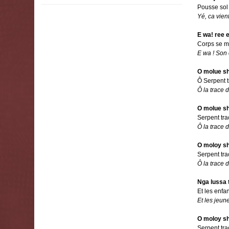
Pousse sol
Yé, ca vien
E wa! ree 
Corps se mé
E wa ! Son 
O molue sh
Ô Serpent 
Ô la trace 
O molue sh
Serpent tra
Ô la trace 
O moloy sh
Serpent tr
Ô la trace 
Nga lussa 
Et les enfa
Et les jeun
O moloy sh
Serpent tr