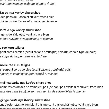
du serpent s’en est allée descendue là-bas
Basso nga kov’oy shuru shee
 des gens de Basso et suivent traces bien
nt venus de Basso, et suivent bien la trace
o Yalo nga kov’oy shuru shee
 gens de Yalo et suivent la trace bien
 Yalo suivent, et suivent bien le chemin
e ree kuru teligna
rpent corps cercles (scarifications bœuf gris) pois (un certain type de pois)
 le corps du serpent cerclé et tacheté
molue ree kuru teligna
ts, serpent corps cercles (scarifications bœuf gris) pois
rejoints, le corps du serpent cerclé et tacheté
engi nga barite nga kov’oy shuru shee
 membres estomacs ne tremblent pas (ne sont pas excités) et suivent trace bien
omacs des gens
[rabi] ne sont pas serrés, ils suivent bien le chemin
ngi nga barite nga Kov’oy shuru shee
monde estomacs ne tremblent pas (ne sont pas excités) et suivent trace bien
omacs des gens
[rabi]
ne sont pas serrés, ils suivent bien le chemin