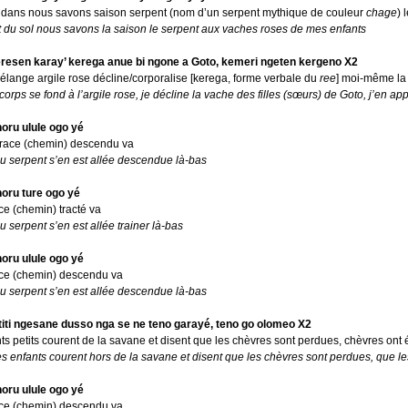
 dans nous savons saison serpent (nom d’un serpent mythique de couleur
chage
) 
t du sol nous savons la saison le serpent aux vaches roses de mes enfants
eresen karay’ kerega anue bi ngone a Goto, kemeri ngeten kergeno X2
lange argile rose décline/corporalise [kerega, forme verbale du
ree
]
moi-même la 
corps se fond à l’argile rose, je décline la vache des filles (sœurs) de Goto, j’en a
oru ulule ogo yé
trace (chemin) descendu va
du serpent s’en est allée descendue là-bas
oru ture ogo yé
ce (chemin) tracté va
du serpent s’en est allée trainer là-bas
oru ulule ogo yé
ace (chemin) descendu va
du serpent s’en est allée descendue là-bas
titi ngesane dusso nga se ne teno garayé, teno go olomeo X2
nts petits courent de la savane et disent que les chèvres sont perdues, chèvres ont
es enfants courent hors de la savane et disent que les chèvres sont perdues, que l
oru ulule ogo yé
ace (chemin) descendu va