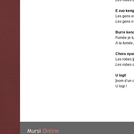
Les robes 
E zuo keng
Les gens es
Les gens n’
Burre ken
Fumée je t
A la fumée 
Chora oya
Les robes 
Les robes 
U logi!
[nom d’un o
U logi !
Document
Actions